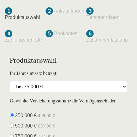
1
2
Antragsfragen
3
Produktauswahl
Personendaten
4
5
Bankdaten
6
Zahlungsperiode
Zusammenfassung
Produktauswahl
Ihr Jahresumsatz beträgt:
Gewählte Versicherungssumme für Vermögensschäden
250.000 €
499,00 €
500.000 €
639,00 €
750.000 €
737,00 €